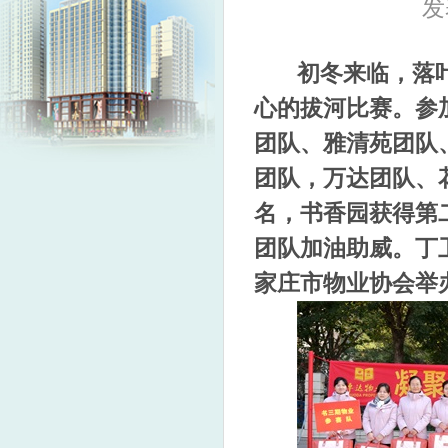
发
初冬来临，落
心的拔河比赛。参
团队、雅清苑团队
团队，万达团队、
名，书香园获得第
团队加油助威。丁
家庄市物业协会举