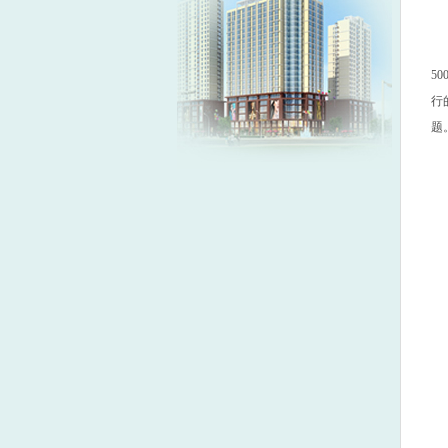
50
行
题